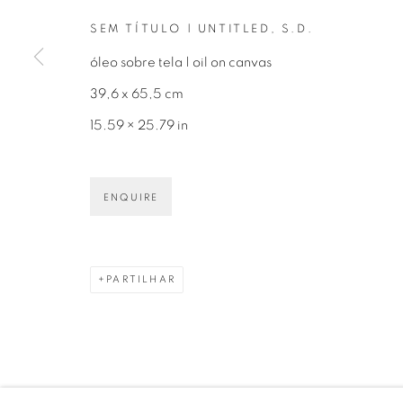
SEM TÍTULO | UNTITLED
,
S.D.
óleo sobre tela | oil on canvas
39,6 x 65,5 cm
Avenida Nove de Julho, 5162
info@luciana
15.59 × 25.79 in
01406-200 – São Paulo, SP – Brasil
+55 11 9 340
ENQUIRE
PARTILHAR
PRIVACY POLICY
GERENCIAR COOKIES
COPYRIGHT © 2026 LUCIANA BRITO GALERIA
S