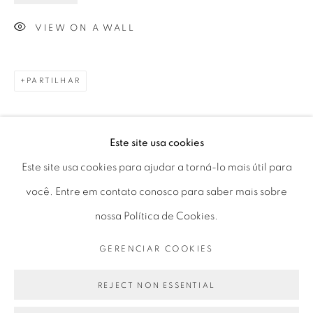
Horário de funcionamento:
VIEW ON A WALL
Seg 10 às 18h
Ter a Sex 10 às 19h
Sáb 11 às 17h
PARTILHAR
Este site usa cookies
Go
Este site usa cookies para ajudar a torná-lo mais útil para
você. Entre em contato conosco para saber mais sobre
nossa Política de Cookies.
PRIVACY POLICY
GERENCIAR COOKIES
GERENCIAR COOKIES
COPYRIGHT © 2026 LUCIANA BRITO GALERIA
SITE PRODUZIDO POR ARTLOGIC
REJECT NON ESSENTIAL