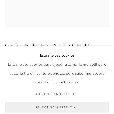
Horário de funcionamento:
Seg 10 às 18h
Ter a Sex 10 às 19h
Sáb 11 às 17h
GERTRUDES ALTSCHUL
1904-1962
Este site usa cookies
Este site usa cookies para ajudar a torná-lo mais útil para
Go
SEM TÍTULO
,
C.1950
você. Entre em contato conosco para saber mais sobre
gelatina e prata | gelatine silver print
nossa Política de Cookies.
9 x 10,5 cm | 3.54 x 4.13 in
GERENCIAR COOKIES
PRIVACY POLICY
GERENCIAR COOKIES
vintage
COPYRIGHT © 2026 LUCIANA BRITO GALERIA
REJECT NON ESSENTIAL