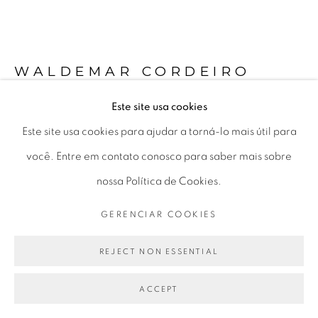
Seg 10 às 18h
Ter a Sex 10 às 19h
Sáb 11 às 17h
WALDEMAR CORDEIRO
Este site usa cookies
SEM TÍTULO | UNTITLED
,
1952
Go
Este site usa cookies para ajudar a torná-lo mais útil para
têmpera sobre compensado
você. Entre em contato conosco para saber mais sobre
temper on plywood
nossa Política de Cookies.
29,5 x 41 cm
GERENCIAR COOKIES
PRIVACY POLICY
GERENCIAR COOKIES
11.6 x 16.1 in
COPYRIGHT © 2026 LUCIANA BRITO GALERIA
REJECT NON ESSENTIAL
SITE PRODUZIDO POR ARTLOGIC
ENQUIRE
ACCEPT
FURTHER IMAGES