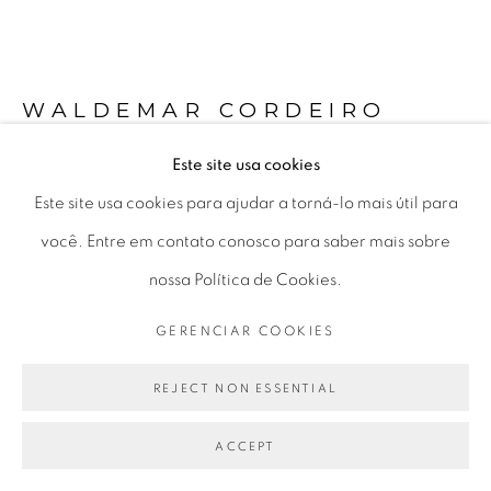
Seg 10 às 18h
Ter a Sex 10 às 19h
Sáb 11 às 17h
WALDEMAR CORDEIRO
Este site usa cookies
SEM TÍTULO | UNTITLED
,
1952
Go
Este site usa cookies para ajudar a torná-lo mais útil para
esmalte sobre compensado | enamel on plywood
você. Entre em contato conosco para saber mais sobre
23,5 x 30,5 cm
nossa Política de Cookies.
9.25 x 12 in
GERENCIAR COOKIES
PRIVACY POLICY
GERENCIAR COOKIES
COPYRIGHT © 2026 LUCIANA BRITO GALERIA
REJECT NON ESSENTIAL
ENQUIRE
SITE PRODUZIDO POR ARTLOGIC
FURTHER IMAGES
ACCEPT
(View a larger image of thumbnail 1 )
, currently selected.
, currently selected.
, currently selected.
(View a larger image of thumbnail 2 )
(View a larger image of thumbnail 3 )
(View a larger image of thu