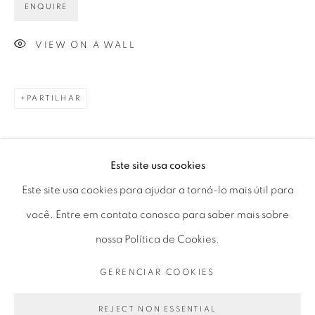
ENQUIRE
Horário de funcionamento:
VIEW ON A WALL
Seg 10 às 18h
Ter a Sex 10 às 19h
PARTILHAR
Sáb 11 às 17h
Este site usa cookies
Go
Este site usa cookies para ajudar a torná-lo mais útil para
você. Entre em contato conosco para saber mais sobre
nossa Política de Cookies.
PRIVACY POLICY
GERENCIAR COOKIES
GERENCIAR COOKIES
COPYRIGHT © 2026 LUCIANA BRITO GALERIA
SITE PRODUZIDO POR ARTLOGIC
REJECT NON ESSENTIAL