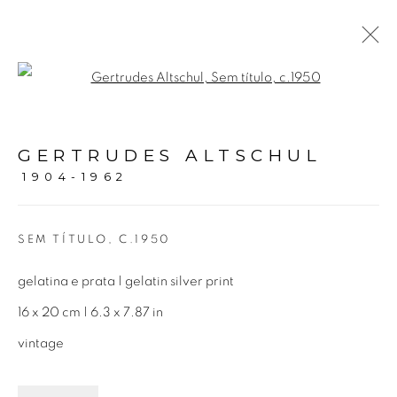
Open a larger version of the fol
GERTRUDES ALTSCHUL |
PEQUENOS FORMATOS
GERTRUDES ALTSCHUL
1904-1962
16 OUTUBRO 2021 - 29 JANEIRO 2022
SEM TÍTULO
,
C.1950
Avenida Nove de Julho, 5162
gelatina e prata | gelatin silver print
01406-200 – São Paulo, SP – Brasil
16 x 20 cm | 6.3 x 7.87 in
vintage
info@lucianabritogaleria.com.br
+55 11 9 3403 6924