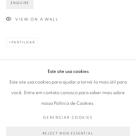
ENQUIRE
Horário de funcionamento:
VIEW ON A WALL
Seg 10 às 18h
Ter a Sex 10 às 19h
PARTILHAR
Sáb 11 às 17h
Este site usa cookies
Go
Este site usa cookies para ajudar a torná-lo mais útil para
você. Entre em contato conosco para saber mais sobre
nossa Política de Cookies.
PRIVACY POLICY
GERENCIAR COOKIES
GERENCIAR COOKIES
COPYRIGHT © 2026 LUCIANA BRITO GALERIA
SITE PRODUZIDO POR ARTLOGIC
REJECT NON ESSENTIAL