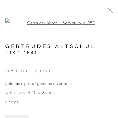
Open a larger version of the fol
GERTRUDES ALTSCHUL |
PEQUENOS FORMATOS
GERTRUDES ALTSCHUL
1904-1962
16 OUTUBRO 2021 - 29 JANEIRO 2022
SEM TÍTULO
,
C.1950
Avenida Nove de Julho, 5162
gelatina e prata | gelatine silver print
01406-200 – São Paulo, SP – Brasil
14,5 x 11 cm | 5.71 x 4.33 in
vintage
info@lucianabritogaleria.com.br
+55 11 9 3403 6924