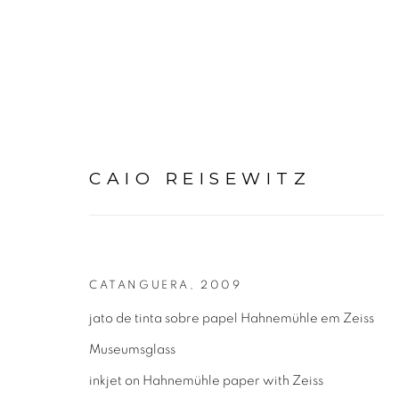
CAIO REISEWITZ
ART BASEL MIAMI BEAC
CATANGUERA
,
2009
jato de tinta sobre papel Hahnemühle em Zeiss
29 NOVEMBRO - 3 DEZEMBRO 2022
MIA
Museumsglass
inkjet on Hahnemühle paper with Zeiss