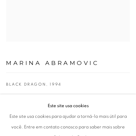
01406-200 – São Paulo, SP – Brasil
info@lucianabritogaleria.com.br
+55 11 9 3403 6924
Horário de funcionamento:
Seg 10 às 18h
MARINA ABRAMOVIC
Ter a Sex 10 às 19h
Sáb 11 às 17h
BLACK DRAGON
,
1994
quartzo azul, suporte de metal e placa de acrílico | blue
Este site usa cookies
Go
quartz, metal brackets, Lucite plaque
Este site usa cookies para ajudar a torná-lo mais útil para
87 x 19 x 12 cm | 34.25 x 7.5 x 4.75 in
você. Entre em contato conosco para saber mais sobre