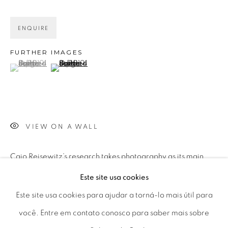
01406-200 – São Paulo, SP – Brasil
ENQUIRE
info@lucianabritogaleria.com.br
+55 11 9 3403 6924
FURTHER IMAGES
(View a larger image of thumbnail 1 )
, currently selected.
, currently selected.
, currently selected.
(View a larger image of thumbnail 2 )
Horário de funcionamento:
Seg 10 às 18h
Ter a Sex 10 às 19h
VIEW ON A WALL
Sáb 11 às 17h
Caio Reisewitz’s research takes photography as its main
medium. Through technical and thematic refinement, his
Este site usa cookies
Go
work evinces an interest in human action and its social and
Este site usa cookies para ajudar a torná-lo mais útil para
political effects, whether in...
você. Entre em contato conosco para saber mais sobre