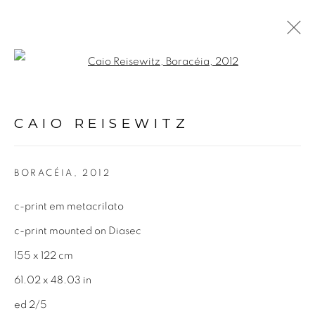
Open a larger version of the fol
ART BASEL MIAMI BEACH
2023
CAIO REISEWITZ
MIAMI BEACH CONVENTION CENTER, EUA,
BORACÉIA
,
2012
6 - 10 DEZEMBRO 2023
c-print em metacrilato
APRESENTAÇÃO
OBRAS
VISTAS
c-print mounted on Diasec
BACK TO ART FAIRS
155 x 122 cm
61.02 x 48.03 in
Avenida Nove de Julho, 5162
ed 2/5