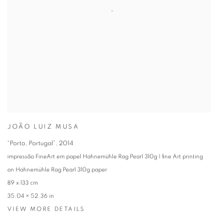
JOÃO LUIZ MUSA
“Porto, Portugal”
,
2014
impressão FineArt em papel Hahnemühle Rag Pearl 310g | fine Art printing
on Hahnemühle Rag Pearl 310g paper
89 x 133 cm
35.04 × 52.36 in
VIEW MORE DETAILS