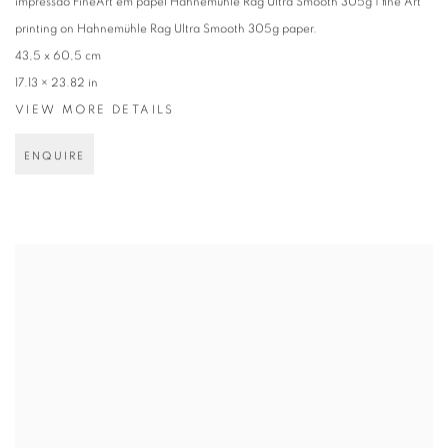
impressão FineArt em papel Hahnemühle Rag Ultra Smooth 305g | fine Art
printing on Hahnemühle Rag Ultra Smooth 305g paper.
43,5 x 60,5 cm
17.13 × 23.82 in
VIEW MORE DETAILS
ENQUIRE