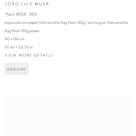
JOÃO LUIZ MUSA
"Paris 4054"
,
2011
impressão em papel Hahnemühle Rag Pearl 310g | printing on Hahnemühle
Rag Pearl 310g paper
90 x 134 cm
35.43 × 52.76 in
VIEW MORE DETAILS
ENQUIRE