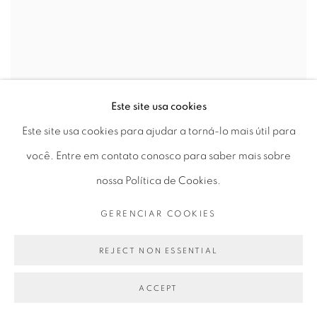
Este site usa cookies
Este site usa cookies para ajudar a torná-lo mais útil para
JOÃO LUIZ MUSA
você. Entre em contato conosco para saber mais sobre
"Congonhas do Campo"
,
2001
nossa Política de Cookies.
fotografia | photography
GERENCIAR COOKIES
74 x 74 cm
29.13 × 29.13 in
REJECT NON ESSENTIAL
VIEW MORE DETAILS
ENQUIRE
ACCEPT