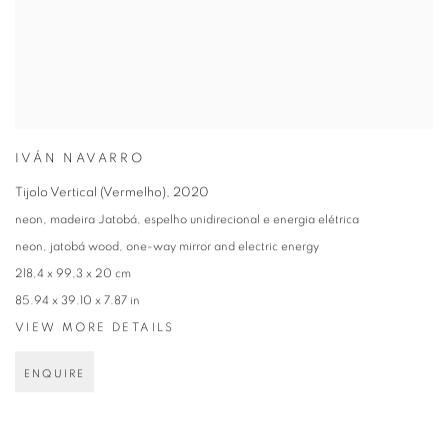
IVÁN NAVARRO
Tijolo Vertical (Vermelho)
,
2020
neon, madeira Jatobá, espelho unidirecional e energia elétrica
neon, jatobá wood, one-way mirror and electric energy
218,4 x 99,3 x 20 cm
85.94 x 39.10 x 7.87 in
VIEW MORE DETAILS
ENQUIRE