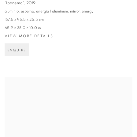
“Ipanema”
,
2019
aluminio, espelho, energia | aluminum, mirror, energy
167,5 x 96,5 x 25,5 cm
65.9 × 38.0 × 10.0 in
VIEW MORE DETAILS
ENQUIRE