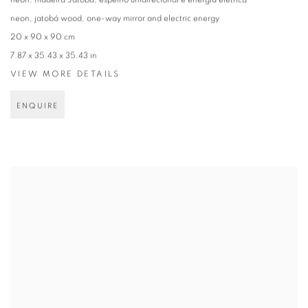
neon, madeira Jatobá, espelho unidirecional e energia elétrica
neon, jatobá wood, one-way mirror and electric energy
20 x 90 x 90 cm
7.87 x 35.43 x 35.43 in
VIEW MORE DETAILS
ENQUIRE