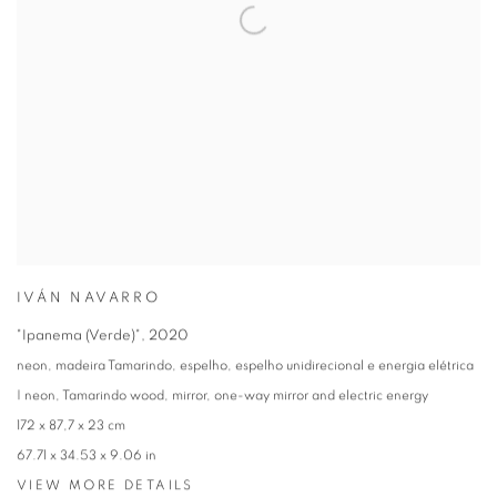
IVÁN NAVARRO
"Ipanema (Verde)"
,
2020
neon, madeira Tamarindo, espelho, espelho unidirecional e energia elétrica
| neon, Tamarindo wood, mirror, one-way mirror and electric energy
172 x 87,7 x 23 cm
67.71 x 34.53 x 9.06 in
VIEW MORE DETAILS