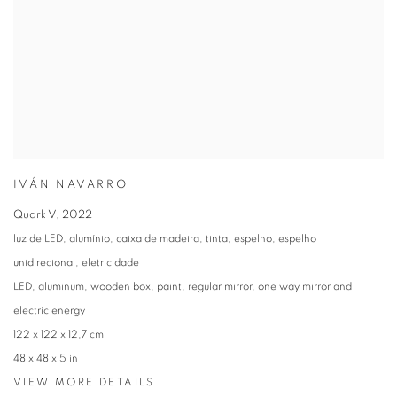
IVÁN NAVARRO
Quark V
,
2022
luz de LED, alumínio, caixa de madeira, tinta, espelho, espelho
unidirecional, eletricidade
LED, aluminum, wooden box, paint, regular mirror, one way mirror and
electric energy
122 x 122 x 12,7 cm
48 x 48 x 5 in
VIEW MORE DETAILS