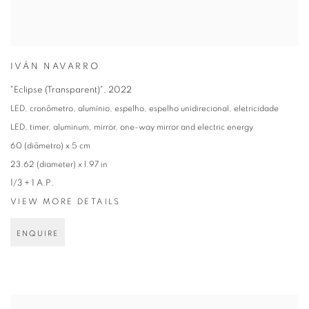
IVÁN NAVARRO
"Eclipse (Transparent)"
,
2022
LED, cronômetro, alumínio, espelho, espelho unidirecional, eletricidade
LED, timer, aluminum, mirror, one-way mirror and electric energy
60 (diâmetro) x 5 cm
23.62 (diameter) x 1.97 in
1/3 + 1 A.P.
VIEW MORE DETAILS
ENQUIRE