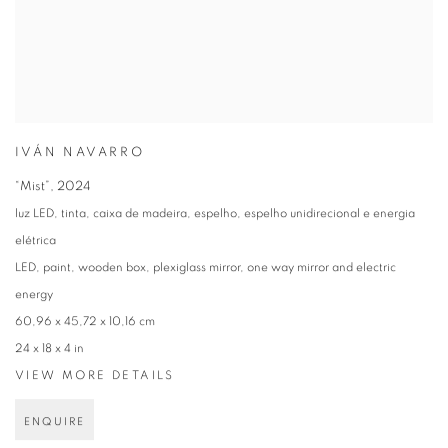
IVÁN NAVARRO
“Mist”
,
2024
luz LED, tinta, caixa de madeira, espelho, espelho unidirecional e energia
elétrica
LED, paint, wooden box, plexiglass mirror, one way mirror and electric
energy
60,96 x 45,72 x 10,16 cm
24 x 18 x 4 in
VIEW MORE DETAILS
ENQUIRE