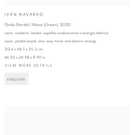
IVÁN NAVARRO
Onda (Verde) | Wave (Green)
,
2020
neon, madeira Jatobá, espelho unidirecional e energia elétrica
neon, jatobá wood, one-way mirror and electric energy
213,4 x 68,5 x 25,3 cm
84.02 x 26.98 x 9.99 in
VIEW MORE DETAILS
ENQUIRE