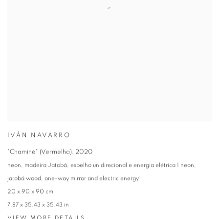
IVÁN NAVARRO
"Chaminé" (Vermelha)
,
2020
neon, madeira Jatobá, espelho unidirecional e energia elétrica | neon,
jatobá wood, one-way mirror and electric energy
20 x 90 x 90 cm
7.87 x 35.43 x 35.43 in
VIEW MORE DETAILS