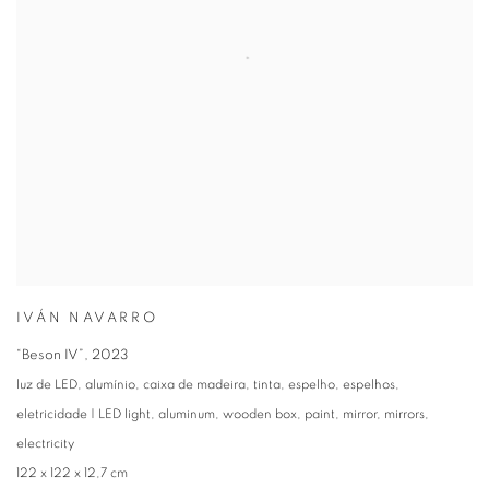
IVÁN NAVARRO
“Beson IV”
,
2023
luz de LED, alumínio, caixa de madeira, tinta, espelho, espelhos,
eletricidade | LED light, aluminum, wooden box, paint, mirror, mirrors,
electricity
122 x 122 x 12,7 cm