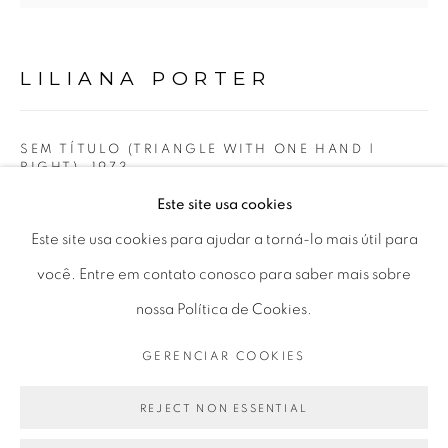
Horário de funcionamento:
Seg 10 às 18h
LILIANA PORTER
Ter a Sex 10 às 19h
Sáb 11 às 17h
SEM TÍTULO (TRIANGLE WITH ONE HAND |
RIGHT)
,
1973
Este site usa cookies
Go
fotografia de gelatina de prata laminada para instalação
Este site usa cookies para ajudar a torná-lo mais útil para
em parede e grafite sobre parede
você. Entre em contato conosco para saber mais sobre
laminated gelatin silver photograph for wall installation
nossa Política de Cookies.
with graphite on wall
PRIVACY POLICY
GERENCIAR COOKIES
94 x 109,5 cm
GERENCIAR COOKIES
COPYRIGHT © 2026 LUCIANA BRITO GALERIA
37 x 43,11 in
SITE PRODUZIDO POR ARTLOGIC
REJECT NON ESSENTIAL
Ed vintage