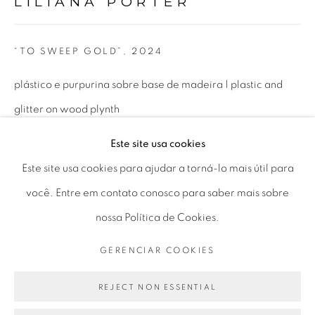
LILIANA PORTER
Horário de funcionamento:
Seg 10 às 18h
“TO SWEEP GOLD”
,
2024
Ter a Sex 10 às 19h
Sáb 11 às 17h
plástico e purpurina sobre base de madeira | plastic and
glitter on wood plynth
25,4 x 25,4 x 10,16 cm
Este site usa cookies
Go
10 x 10 x 4 in
Este site usa cookies para ajudar a torná-lo mais útil para
você. Entre em contato conosco para saber mais sobre
ENQUIRE
nossa Política de Cookies.
PRIVACY POLICY
GERENCIAR COOKIES
FURTHER IMAGES
GERENCIAR COOKIES
(View a larger image of thumbnail 1 )
, currently selected.
, currently selected.
, currently selected.
(View a larger image of thumbnail 2 )
COPYRIGHT © 2026 LUCIANA BRITO GALERIA
SITE PRODUZIDO POR ARTLOGIC
REJECT NON ESSENTIAL