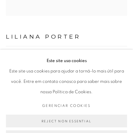
Horário de funcionamento:
Seg 10 às 18h
Ter a Sex 10 às 19h
Sáb 11 às 17h
LILIANA PORTER
“THE ANARCHIST (WOMAN IN RED)”
,
2022
Este site usa cookies
Go
Este site usa cookies para ajudar a torná-lo mais útil para
fio de lã vermelho e plástico
você. Entre em contato conosco para saber mais sobre
red wool thread and plastic
nossa Política de Cookies.
dimensões variáveis
PRIVACY POLICY
GERENCIAR COOKIES
variable dimensions
GERENCIAR COOKIES
COPYRIGHT © 2026 LUCIANA BRITO GALERIA
SITE PRODUZIDO POR ARTLOGIC
REJECT NON ESSENTIAL
ENQUIRE