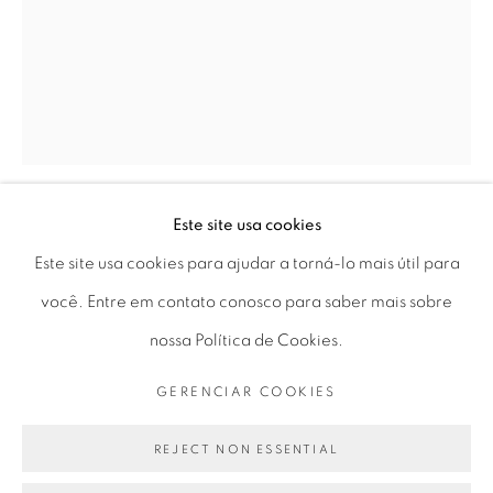
Horário de funcionamento:
Seg 10 às 18h
Ter a Sex 10 às 19h
Sáb 11 às 17h
Este site usa cookies
Go
LILIANA PORTER
Este site usa cookies para ajudar a torná-lo mais útil para
você. Entre em contato conosco para saber mais sobre
SEM TÍTULO (CIRCLE MURAL) I
,
1973-74 / 2013
nossa Política de Cookies.
impressão em gelatina de prata feita do negativo original
PRIVACY POLICY
GERENCIAR COOKIES
GERENCIAR COOKIES
para instalação com grafite sobre parede | silver gelatin
COPYRIGHT © 2026 LUCIANA BRITO GALERIA
print made from the original negative for installation with
SITE PRODUZIDO POR ARTLOGIC
REJECT NON ESSENTIAL
graphite on wall