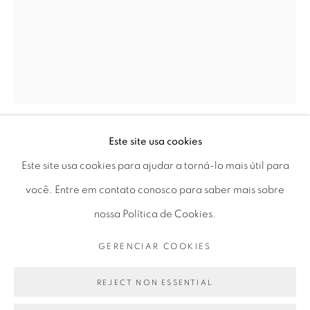
Horário de funcionamento:
Seg 10 às 18h
Ter a Sex 10 às 19h
Sáb 11 às 17h
Este site usa cookies
Go
LILIANA PORTER
Este site usa cookies para ajudar a torná-lo mais útil para
você. Entre em contato conosco para saber mais sobre
“MAGRITTE’S 16TH OF SEPTEMBER (III)”
,
1975
nossa Política de Cookies.
fotogravura e água-tinta | photogravure and aquatint
PRIVACY POLICY
GERENCIAR COOKIES
GERENCIAR COOKIES
32,4 x 22,85 cm
COPYRIGHT © 2026 LUCIANA BRITO GALERIA
12,8 × 9 in
SITE PRODUZIDO POR ARTLOGIC
REJECT NON ESSENTIAL