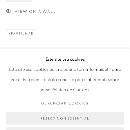
Horário de funcionamento:
VIEW ON A WALL
Seg 10 às 18h
Ter a Sex 10 às 19h
Sáb 11 às 17h
PARTILHAR
Este site usa cookies
Go
Este site usa cookies para ajudar a torná-lo mais útil para
você. Entre em contato conosco para saber mais sobre
nossa Política de Cookies.
PRIVACY POLICY
GERENCIAR COOKIES
GERENCIAR COOKIES
COPYRIGHT © 2026 LUCIANA BRITO GALERIA
SITE PRODUZIDO POR ARTLOGIC
REJECT NON ESSENTIAL