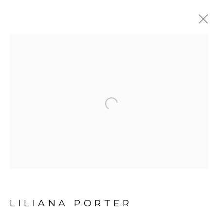
LILIANA PORTER
BIOGRAFIA
OBRAS
EXPOSIÇÕES
VÍDEO
PUBLICAÇÕES
Open a larger version of the fol
Avenida Nove de Julho, 5162
01406-200 – São Paulo, SP – Brasil
info@lucianabritogaleria.com.br
+55 11 9 3403 6924
LILIANA PORTER