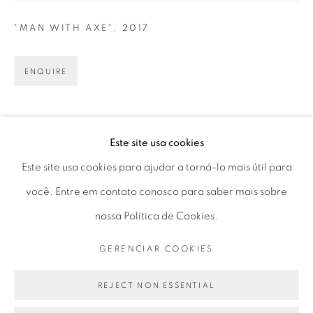
Horário de funcionamento:
"MAN WITH AXE"
,
2017
Seg 10 às 18h
Ter a Sex 10 às 19h
ENQUIRE
Sáb 11 às 17h
57th Biennale di Venezia, Veneza, Itália
Este site usa cookies
Go
Este site usa cookies para ajudar a torná-lo mais útil para
PARTILHAR
você. Entre em contato conosco para saber mais sobre
nossa Política de Cookies.
PRIVACY POLICY
GERENCIAR COOKIES
GERENCIAR COOKIES
COPYRIGHT © 2026 LUCIANA BRITO GALERIA
SITE PRODUZIDO POR ARTLOGIC
REJECT NON ESSENTIAL