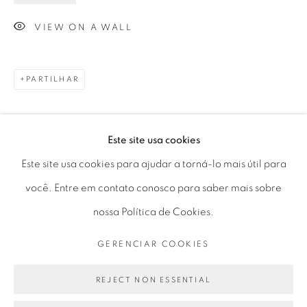
Horário de funcionamento:
VIEW ON A WALL
Seg 10 às 18h
Ter a Sex 10 às 19h
Sáb 11 às 17h
PARTILHAR
Este site usa cookies
Go
Este site usa cookies para ajudar a torná-lo mais útil para
você. Entre em contato conosco para saber mais sobre
nossa Política de Cookies.
PRIVACY POLICY
GERENCIAR COOKIES
GERENCIAR COOKIES
COPYRIGHT © 2026 LUCIANA BRITO GALERIA
SITE PRODUZIDO POR ARTLOGIC
REJECT NON ESSENTIAL