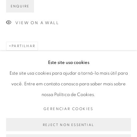
Horário de funcionamento:
ENQUIRE
Seg 10 às 18h
VIEW ON A WALL
Ter a Sex 10 às 19h
Sáb 11 às 17h
PARTILHAR
Este site usa cookies
Go
Este site usa cookies para ajudar a torná-lo mais útil para
você. Entre em contato conosco para saber mais sobre
nossa Política de Cookies.
PRIVACY POLICY
GERENCIAR COOKIES
GERENCIAR COOKIES
COPYRIGHT © 2026 LUCIANA BRITO GALERIA
SITE PRODUZIDO POR ARTLOGIC
REJECT NON ESSENTIAL