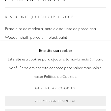
Horário de funcionamento:
Seg 10 às 18h
BLACK DRIP (DUTCH GIRL)
,
2008
Ter a Sex 10 às 19h
Sáb 11 às 17h
Prateleira de madeira, tinta e estatueta de porcelana
Wooden shelf, porcelain, black paint
17,8 x 110 x 26 cm
Este site usa cookies
Go
7 x 43.30 x 10.23 in
Este site usa cookies para ajudar a torná-lo mais útil para
você. Entre em contato conosco para saber mais sobre
ENQUIRE
nossa Política de Cookies.
PRIVACY POLICY
GERENCIAR COOKIES
GERENCIAR COOKIES
COPYRIGHT © 2026 LUCIANA BRITO GALERIA
PARTILHAR
SITE PRODUZIDO POR ARTLOGIC
REJECT NON ESSENTIAL