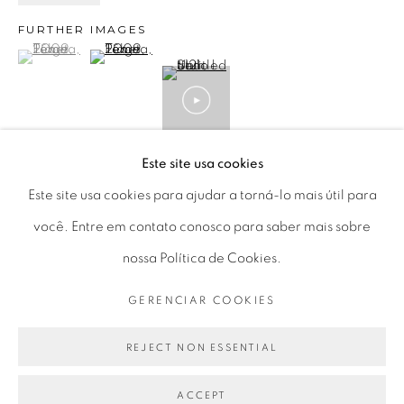
Seg 10 às 18h
FURTHER IMAGES
Ter a Sex 10 às 19h
(View a larger image of thumbnail 1 )
, currently selected.
, currently selected.
, currently selected.
(View a larger image of thumbnail 2 )
Sáb 11 às 17h
VIEW ON A WALL
Este site usa cookies
Go
Este site usa cookies para ajudar a torná-lo mais útil para
'Os arranjos visuais aqui ultrapassam seus limites próprios
você. Entre em contato conosco para saber mais sobre
de tal forma que podemos dizer que estas obras têm como
nossa Política de Cookies.
intenção irradiar suas formas particulares através da
PRIVACY POLICY
GERENCIAR COOKIES
GERENCIAR COOKIES
interação entre experiência sensorial...
COPYRIGHT © 2026 LUCIANA BRITO GALERIA
SITE PRODUZIDO POR ARTLOGIC
REJECT NON ESSENTIAL
LEIA MAIS
ACCEPT
EXPOSIÇÕES