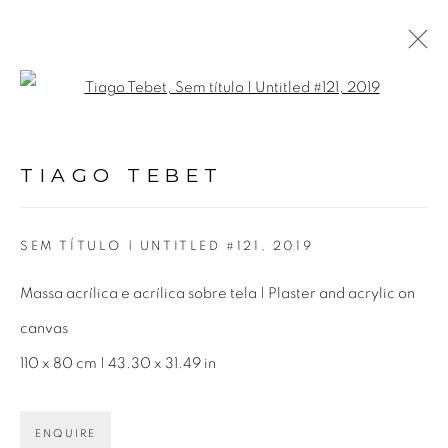
Open a larger version of the fol
TIAGO TEBET
APRESENTAÇÃO
OBRAS
EXPOSIÇÕES
TIAGO TEBET
SEM TÍTULO | UNTITLED #121
,
2019
Avenida Nove de Julho, 5162
01406-200 – São Paulo, SP – Brasil
Massa acrílica e acrílica sobre tela | Plaster and acrylic on
canvas
info@lucianabritogaleria.com.br
110 x 80 cm | 43.30 x 31.49 in
+55 11 9 3403 6924
Horário de funcionamento:
ENQUIRE