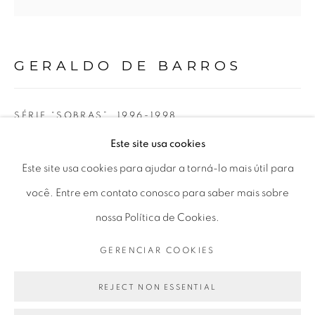
Horário de funcionamento:
Seg 10 às 18h
Ter a Sex 10 às 19h
GERALDO DE BARROS
Sáb 11 às 17h
SÉRIE “SOBRAS”
,
1996-1998
Este site usa cookies
Go
colagem sobre vidro | mixed media collage on glass
Este site usa cookies para ajudar a torná-lo mais útil para
9 x 6 cm
você. Entre em contato conosco para saber mais sobre
3.54 x 2.36 in
nossa Política de Cookies.
PRIVACY POLICY
GERENCIAR COOKIES
ENQUIRE
GERENCIAR COOKIES
COPYRIGHT © 2026 LUCIANA BRITO GALERIA
SITE PRODUZIDO POR ARTLOGIC
REJECT NON ESSENTIAL
PARTILHAR