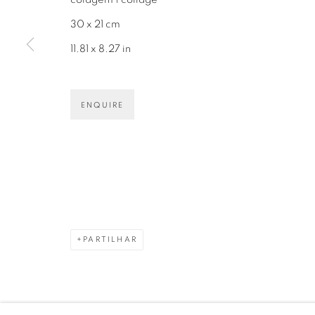
30 x 21 cm
11.81 x 8.27 in
Avenida Nove de Julho, 5162
info@luciana
ENQUIRE
01406-200 – São Paulo, SP – Brasil
+55 11 9 340
PRIVACY POLICY
GERENCIAR COOKIES
PARTILHAR
COPYRIGHT © 2026 LUCIANA BRITO GALERIA
S