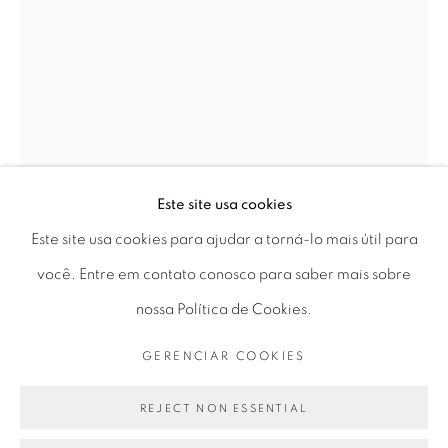
Horário de funcionamento:
Seg 10 às 18h
Ter a Sex 10 às 19h
Sáb 11 às 17h
Este site usa cookies
Go
Este site usa cookies para ajudar a torná-lo mais útil para
GERALDO DE BARROS
você. Entre em contato conosco para saber mais sobre
nossa Política de Cookies.
PRIVACY POLICY
GERENCIAR COOKIES
SEM TÍTULO, ESTUDO
,
1980
GERENCIAR COOKIES
COPYRIGHT © 2026 LUCIANA BRITO GALERIA
colagem | collage
SITE PRODUZIDO POR ARTLOGIC
REJECT NON ESSENTIAL
30 x 21 cm