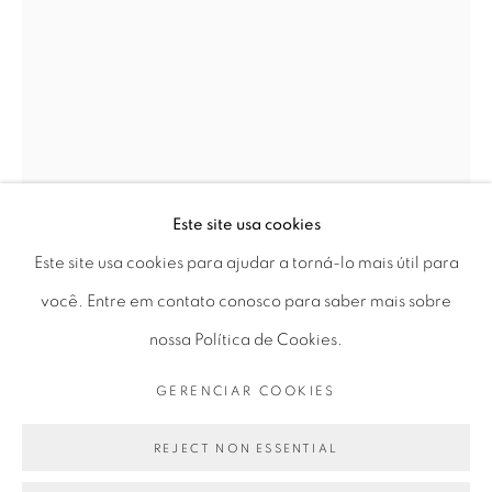
Horário de funcionamento:
Seg 10 às 18h
Ter a Sex 10 às 19h
Sáb 11 às 17h
Este site usa cookies
Go
Este site usa cookies para ajudar a torná-lo mais útil para
GERALDO DE BARROS
você. Entre em contato conosco para saber mais sobre
nossa Política de Cookies.
SEM TÍTULO, ESTUDO
,
1980
PRIVACY POLICY
GERENCIAR COOKIES
GERENCIAR COOKIES
COPYRIGHT © 2026 LUCIANA BRITO GALERIA
colagem | collage
SITE PRODUZIDO POR ARTLOGIC
REJECT NON ESSENTIAL
30 x 21 cm