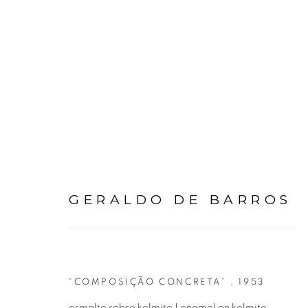
GERALDO DE BARROS
GERALDO DE BARROS
“COMPOSIÇÃO CONCRETA”
,
1953
esmalte sobre kelmite | enamel on kelmite