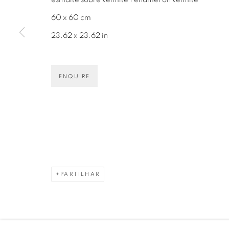
60 x 60 cm
23.62 x 23.62 in
Avenida Nove de Julho, 5162
info@luciana
ENQUIRE
01406-200 – São Paulo, SP – Brasil
+55 11 9 340
PRIVACY POLICY
GERENCIAR COOKIES
PARTILHAR
COPYRIGHT © 2026 LUCIANA BRITO GALERIA
S