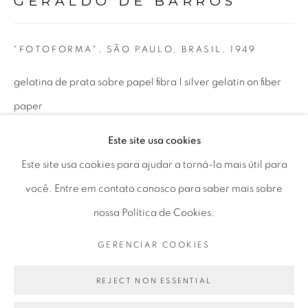
GERALDO DE BARROS
Horário de funcionamento:
Seg 10 às 18h
"FOTOFORMA", SÃO PAULO, BRASIL
,
1949
Ter a Sex 10 às 19h
Sáb 11 às 17h
gelatina de prata sobre papel fibra | silver gelatin on fiber
paper
30 x 40 cm
Este site usa cookies
Go
11.81 x 15.75 in
Este site usa cookies para ajudar a torná-lo mais útil para
você. Entre em contato conosco para saber mais sobre
ENQUIRE
nossa Política de Cookies.
PRIVACY POLICY
GERENCIAR COOKIES
GERENCIAR COOKIES
COPYRIGHT © 2026 LUCIANA BRITO GALERIA
SITE PRODUZIDO POR ARTLOGIC
REJECT NON ESSENTIAL