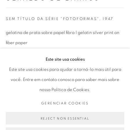
Horário de funcionamento:
Seg 10 às 18h
SEM TÍTULO DA SÉRIE "FOTOFORMAS"
,
1947
Ter a Sex 10 às 19h
Sáb 11 às 17h
gelatina de prata sobre papel fibra | gelatin silver print on
fiber paper
30 × 39 cm
Este site usa cookies
Go
11.81 x 15.35 in
Este site usa cookies para ajudar a torná-lo mais útil para
você. Entre em contato conosco para saber mais sobre
ENQUIRE
nossa Política de Cookies.
PRIVACY POLICY
GERENCIAR COOKIES
GERENCIAR COOKIES
COPYRIGHT © 2026 LUCIANA BRITO GALERIA
SITE PRODUZIDO POR ARTLOGIC
REJECT NON ESSENTIAL