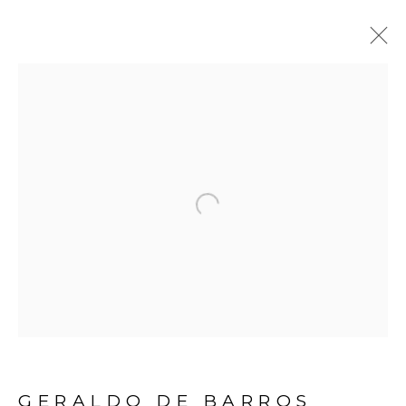
GERALDO DE BARROS
BIOGRAFIA
OBRAS
EXPOSIÇÕES
VÍDEO
NOTÍCIAS
PUBLICAÇÕES
Open a larger version of the fol
Avenida Nove de Julho, 5162
01406-200 – São Paulo, SP – Brasil
info@lucianabritogaleria.com.br
+55 11 9 3403 6924
GERALDO DE BARROS