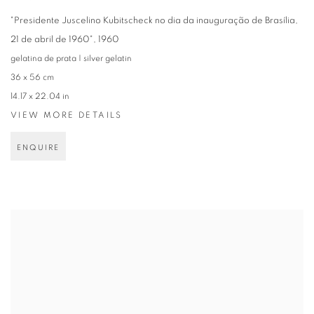
"Presidente Juscelino Kubitscheck no dia da inauguração de Brasília,
21 de abril de 1960"
,
1960
gelatina de prata | silver gelatin
36 x 56 cm
14.17 x 22.04 in
VIEW MORE DETAILS
ENQUIRE