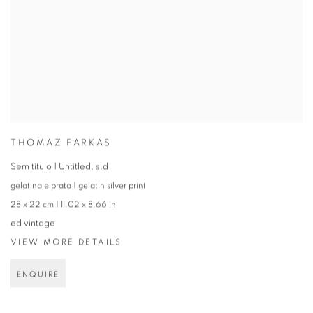
THOMAZ FARKAS
Sem título | Untitled
,
s.d
gelatina e prata | gelatin silver print
28 x 22 cm | 11.02 x 8.66 in
ed vintage
VIEW MORE DETAILS
ENQUIRE