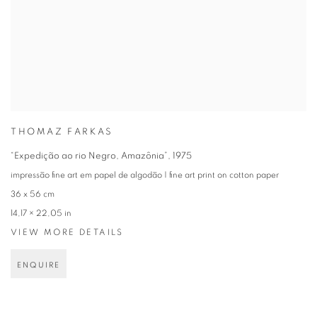
THOMAZ FARKAS
“Expedição ao rio Negro, Amazônia”
,
1975
impressão fine art em papel de algodão | fine art print on cotton paper
36 x 56 cm
14,17 × 22,05 in
VIEW MORE DETAILS
ENQUIRE