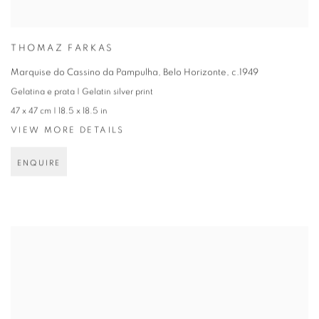
THOMAZ FARKAS
Marquise do Cassino da Pampulha, Belo Horizonte
,
c.1949
Gelatina e prata | Gelatin silver print
47 x 47 cm | 18.5 x 18.5 in
VIEW MORE DETAILS
ENQUIRE