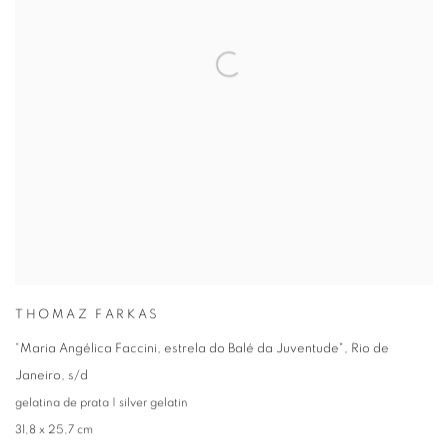
THOMAZ FARKAS
“Maria Angélica Faccini, estrela do Balé da Juventude", Rio de
Janeiro
,
s/d
gelatina de prata | silver gelatin
31,8 x 25,7 cm