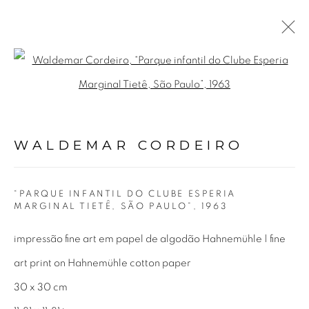
WALDEMAR CORDEIRO
Open a larger version of the fol
BIOGRAFIA
OBRAS
EXPOSIÇÕES
VÍDEO
NOTÍCIAS
PUBLICAÇÕES
WALDEMAR CORDEIRO
Avenida Nove de Julho, 5162
“PARQUE INFANTIL DO CLUBE ESPERIA
MARGINAL TIETÊ, SÃO PAULO”
,
1963
01406-200 – São Paulo, SP – Brasil
impressão fine art em papel de algodão Hahnemühle | fine
info@lucianabritogaleria.com.br
art print on Hahnemühle cotton paper
+55 11 9 3403 6924
30 x 30 cm