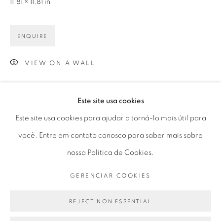
11.81 × 11.81 in
Horário de funcionamento:
Seg 10 às 18h
ENQUIRE
Ter a Sex 10 às 19h
Sáb 11 às 17h
VIEW ON A WALL
Este site usa cookies
Go
Este site usa cookies para ajudar a torná-lo mais útil para
PARTILHAR
você. Entre em contato conosco para saber mais sobre
nossa Política de Cookies.
PRIVACY POLICY
GERENCIAR COOKIES
GERENCIAR COOKIES
COPYRIGHT © 2026 LUCIANA BRITO GALERIA
SITE PRODUZIDO POR ARTLOGIC
REJECT NON ESSENTIAL