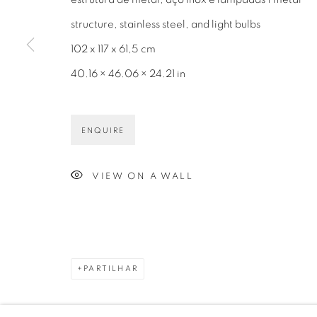
structure, stainless steel, and light bulbs
102 x 117 x 61,5 cm
40.16 × 46.06 × 24.21 in
Avenida Nove de Julho, 5162
info@luciana
01406-200 – São Paulo, SP – Brasil
+55 11 9 340
ENQUIRE
VIEW ON A WALL
PRIVACY POLICY
GERENCIAR COOKIES
COPYRIGHT © 2026 LUCIANA BRITO GALERIA
S
PARTILHAR