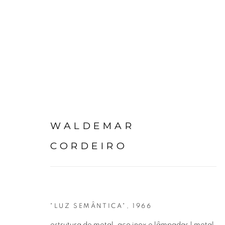
WALDEMAR
WALDEMAR CORDEIRO
CORDEIRO
"LUZ SEMÂNTICA"
,
1966
estrutura de metal, aço inox e lâmpadas | metal