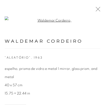
Open a larger version of the fol
WALDEMAR CORDEIRO
BIOGRAFIA
OBRAS
EXPOSIÇÕES
VÍDEO
WALDEMAR CORDEIRO
NOTÍCIAS
PUBLICAÇÕES
"ALEATÓRIO"
,
1963
Avenida Nove de Julho, 5162
espelho, prisma de vidro e metal | mirror, glass prism, and
01406-200 – São Paulo, SP – Brasil
metal
40 x 57 cm
info@lucianabritogaleria.com.br
15.75 × 22.44 in
+55 11 9 3403 6924