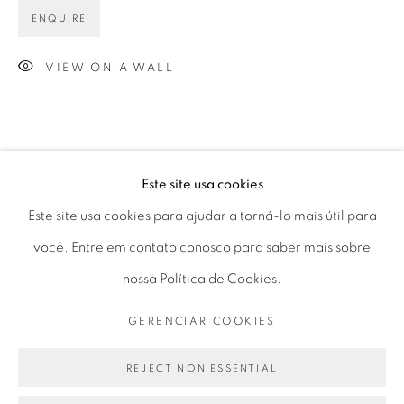
Horário de funcionamento:
ENQUIRE
Seg 10 às 18h
VIEW ON A WALL
Ter a Sex 10 às 19h
Sáb 11 às 17h
Este site usa cookies
PARTILHAR
Go
Este site usa cookies para ajudar a torná-lo mais útil para
você. Entre em contato conosco para saber mais sobre
nossa Política de Cookies.
PRIVACY POLICY
GERENCIAR COOKIES
GERENCIAR COOKIES
COPYRIGHT © 2026 LUCIANA BRITO GALERIA
SITE PRODUZIDO POR ARTLOGIC
REJECT NON ESSENTIAL