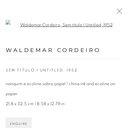
Open a larger version of the fol
WALDEMAR CORDEIRO
BIOGRAFIA
OBRAS
EXPOSIÇÕES
VÍDEO
WALDEMAR CORDEIRO
NOTÍCIAS
PUBLICAÇÕES
SEM TÍTULO | UNTITLED
,
1952
Avenida Nove de Julho, 5162
nanquim e ecoline sobre papel | china ink and ecoline on
01406-200 – São Paulo, SP – Brasil
paper
21,8 x 32,5 cm | 8.58 x 12.79 in
info@lucianabritogaleria.com.br
+55 11 9 3403 6924
ENQUIRE