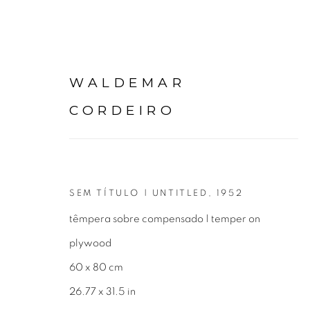
WALDEMAR
CORDEIRO
WALDEMAR CORDEIRO
SEM TÍTULO | UNTITLED
,
1952
têmpera sobre compensado | temper on
plywood
60 x 80 cm
26.77 x 31.5 in