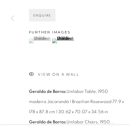
ENQUIRE
FURTHER IMAGES
(View a larger image of thumbnail 1 )
, currently selected.
, currently selected.
, currently selected.
(View a larger image of thumbnail 2 )
Avenida Nove de Julho, 5162
info@luciana
01406-200 – São Paulo, SP – Brasil
+55 11 9 340
VIEW ON A WALL
Geraldo de Barros
Unilabor Table, 1950
PRIVACY POLICY
GERENCIAR COOKIES
madeira Jacarandá | Brazilian Rosewood 77,9 x
COPYRIGHT © 2026 LUCIANA BRITO GALERIA
S
178 x 87,8 cm | 30.62 x 70.07 x 34.56 in
Geraldo de Barros
Unilabor Chairs, 1950...