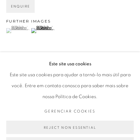
Horário de funcionamento:
ENQUIRE
Seg 10 às 18h
FURTHER IMAGES
Ter a Sex 10 às 19h
(View a larger image of thumbnail 1 )
, currently selected.
, currently selected.
, currently selected.
(View a larger image of thumbnail 2 )
Sáb 11 às 17h
Este site usa cookies
Go
VIEW ON A WALL
Este site usa cookies para ajudar a torná-lo mais útil para
você. Entre em contato conosco para saber mais sobre
PARTILHAR
nossa Política de Cookies.
PRIVACY POLICY
GERENCIAR COOKIES
GERENCIAR COOKIES
COPYRIGHT © 2026 LUCIANA BRITO GALERIA
SITE PRODUZIDO POR ARTLOGIC
REJECT NON ESSENTIAL