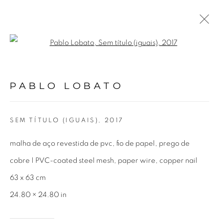
Open a larger version of the fol
PABLO LOBATO
BIOGRAFIA
OBRAS
EXPOSIÇÕES
VÍDEO
PABLO LOBATO
NOTÍCIAS
PUBLICAÇÕES
SEM TÍTULO (IGUAIS)
,
2017
Avenida Nove de Julho, 5162
malha de aço revestida de pvc, fio de papel, prego de
01406-200 – São Paulo, SP – Brasil
cobre | PVC-coated steel mesh, paper wire, copper nail
63 x 63 cm
info@lucianabritogaleria.com.br
24.80 × 24.80 in
+55 11 9 3403 6924