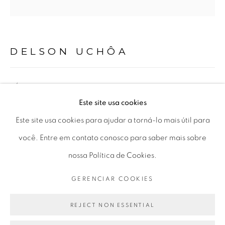
Horário de funcionamento:
Seg 10 às 18h
Ter a Sex 10 às 19h
DELSON UCHÔA
Sáb 11 às 17h
“ÓCULO BR”
,
2022
Este site usa cookies
Go
acrílica sobre tela
Este site usa cookies para ajudar a torná-lo mais útil para
acrylic on canvas
você. Entre em contato conosco para saber mais sobre
138 x 133 cm
nossa Política de Cookies.
54.33 x 52.36 in
PRIVACY POLICY
GERENCIAR COOKIES
GERENCIAR COOKIES
COPYRIGHT © 2026 LUCIANA BRITO GALERIA
ENQUIRE
SITE PRODUZIDO POR ARTLOGIC
REJECT NON ESSENTIAL
FURTHER IMAGES