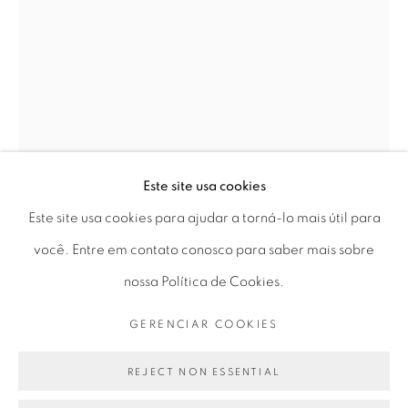
Horário de funcionamento:
Seg 10 às 18h
Ter a Sex 10 às 19h
Sáb 11 às 17h
Este site usa cookies
Go
Este site usa cookies para ajudar a torná-lo mais útil para
você. Entre em contato conosco para saber mais sobre
AFONSO TOSTES
nossa Política de Cookies.
PRIVACY POLICY
GERENCIAR COOKIES
GERENCIAR COOKIES
COPYRIGHT © 2026 LUCIANA BRITO GALERIA
SEM TÍTULO | UNTITLED
,
2023
SITE PRODUZIDO POR ARTLOGIC
REJECT NON ESSENTIAL
madeira, pedra, tronco, PVA e tronco queimado