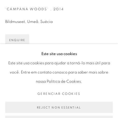
Horário de funcionamento:
¨CAMPANA WOODS¨
,
2014
Seg 10 às 18h
Ter a Sex 10 às 19h
Bildmuseet, Umeå, Suécia
Sáb 11 às 17h
ENQUIRE
Este site usa cookies
Go
Este site usa cookies para ajudar a torná-lo mais útil para
PARTILHAR
você. Entre em contato conosco para saber mais sobre
nossa Política de Cookies.
PRIVACY POLICY
GERENCIAR COOKIES
GERENCIAR COOKIES
COPYRIGHT © 2026 LUCIANA BRITO GALERIA
SITE PRODUZIDO POR ARTLOGIC
REJECT NON ESSENTIAL