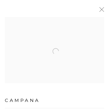
CAMPANA
BIOGRAFIA
OBRAS
EXPOSIÇÕES
VÍDEO
NOTÍCIAS
Open a larger version of the fol
Avenida Nove de Julho, 5162
01406-200 – São Paulo, SP – Brasil
info@lucianabritogaleria.com.br
+55 11 9 3403 6924
CAMPANA