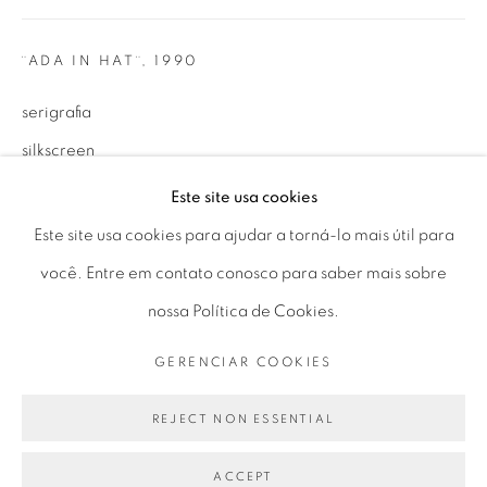
Seg 10 às 18h
Ter a Sex 10 às 19h
¨ADA IN HAT¨
,
1990
Sáb 11 às 17h
serigrafia
silkscreen
64,7 x 91,4 cm
Este site usa cookies
Go
25.47 x 35.98 in
Este site usa cookies para ajudar a torná-lo mais útil para
ed 28/30
você. Entre em contato conosco para saber mais sobre
nossa Política de Cookies.
ENQUIRE
PRIVACY POLICY
GERENCIAR COOKIES
GERENCIAR COOKIES
COPYRIGHT © 2026 LUCIANA BRITO GALERIA
SITE PRODUZIDO POR ARTLOGIC
REJECT NON ESSENTIAL
PARTILHAR
ACCEPT