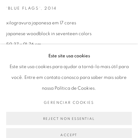
Seg 10 às 18h
¨BLUE FLAGS¨
,
2014
Ter a Sex 10 às 19h
xilogravura japonesa em 17 cores
Sáb 11 às 17h
japanese woodblock in seventeen colors
59,37 x 91,76 cm
23.37 x 36.12 in
Este site usa cookies
Go
ed /76 + 7 P.A.
Este site usa cookies para ajudar a torná-lo mais útil para
você. Entre em contato conosco para saber mais sobre
nossa Política de Cookies.
ENQUIRE
PRIVACY POLICY
GERENCIAR COOKIES
GERENCIAR COOKIES
COPYRIGHT © 2026 LUCIANA BRITO GALERIA
PARTILHAR
SITE PRODUZIDO POR ARTLOGIC
REJECT NON ESSENTIAL
ACCEPT