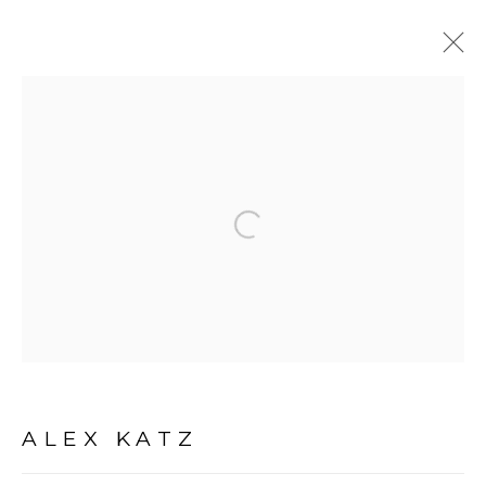
ALEX KATZ
BIOGRAFIA
OBRAS
EXPOSIÇÕES
NOTÍCIAS
Open a larger version of the fol
Avenida Nove de Julho, 5162
01406-200 – São Paulo, SP – Brasil
info@lucianabritogaleria.com.br
+55 11 9 3403 6924
ALEX KATZ
Horário de funcionamento: