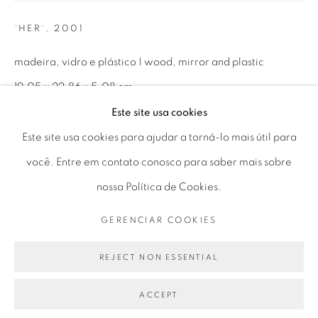
Ter a Sex 10 às 19h
¨HER¨
,
2001
Sáb 11 às 17h
madeira, vidro e plástico | wood, mirror and plastic
19,05 x 22,86 x 5,08 cm
7.5 x 9 x 2 in
Este site usa cookies
Go
Este site usa cookies para ajudar a torná-lo mais útil para
você. Entre em contato conosco para saber mais sobre
ENQUIRE
nossa Política de Cookies.
PRIVACY POLICY
GERENCIAR COOKIES
GERENCIAR COOKIES
PARTILHAR
COPYRIGHT © 2026 LUCIANA BRITO GALERIA
SITE PRODUZIDO POR ARTLOGIC
REJECT NON ESSENTIAL
ACCEPT