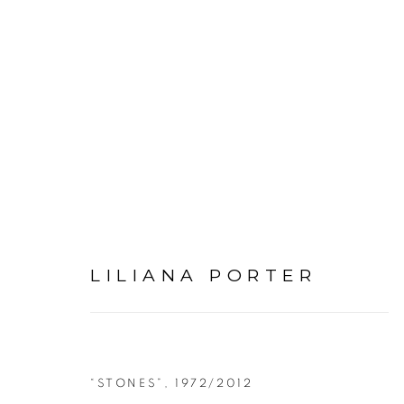
ARTWORKS
LILIANA PORTER
“STONES”
,
1972/2012
Avenida Nove de Julho, 5162
info@luciana