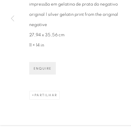
impressão em gelatina de prata do negativo
01406-200 – São Paulo, SP – Brasil
+55 11 9 340
original | silver gelatin print from the original
negative
27,94 x 35,56 cm
11 × 14 in
PRIVACY POLICY
GERENCIAR COOKIES
COPYRIGHT © 2026 LUCIANA BRITO GALERIA
S
ENQUIRE
PARTILHAR