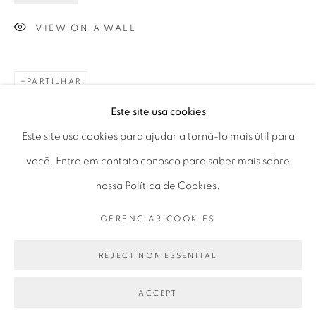
Ter a Sex 10 às 19h
VIEW ON A WALL
Sáb 11 às 17h
PARTILHAR
Este site usa cookies
Go
Este site usa cookies para ajudar a torná-lo mais útil para
você. Entre em contato conosco para saber mais sobre
nossa Política de Cookies.
PRIVACY POLICY
GERENCIAR COOKIES
GERENCIAR COOKIES
COPYRIGHT © 2026 LUCIANA BRITO GALERIA
SITE PRODUZIDO POR ARTLOGIC
REJECT NON ESSENTIAL
ACCEPT