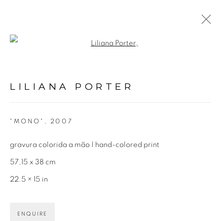
Open a larger version of the fol
ARTWORKS
LILIANA PORTER
Avenida Nove de Julho, 5162
"MONO"
,
2007
01406-200 – São Paulo, SP – Brasil
gravura colorida a mão | hand-colored print
info@lucianabritogaleria.com.br
57,15 x 38 cm
+55 11 9 3403 6924
22.5 × 15 in
Horário de funcionamento:
ENQUIRE
Seg 10 às 18h