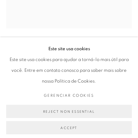
Ter a Sex 10 às 19h
Sáb 11 às 17h
LILIANA PORTER
Este site usa cookies
Go
Este site usa cookies para ajudar a torná-lo mais útil para
você. Entre em contato conosco para saber mais sobre
TO GO THERE (IR ALLA)
,
2017
nossa Política de Cookies.
figura, cartão e lápis sobre papel
PRIVACY POLICY
GERENCIAR COOKIES
GERENCIAR COOKIES
figurine, card and pencil on paper
COPYRIGHT © 2026 LUCIANA BRITO GALERIA
19,7 x 15,2 cm | 7.76 x 5.98 in
SITE PRODUZIDO POR ARTLOGIC
REJECT NON ESSENTIAL
$10,000.00
ACCEPT