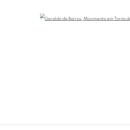
britogaleria.com.br
Horário de funcionamento:
3 6924
Seg 10 às 18h
Open
Ter a Sex 10 às 19h
Sáb 11 às 17h
ITE PRODUZIDO POR ARTLOGIC