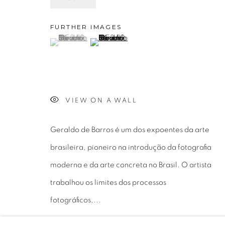
Avenida Nove de Julho, 5162
info@luciana
FURTHER IMAGES
(View a larger image of thumbnail 1 )
, currently selected.
, currently selected.
, currently selected.
(View a larger image of thumbnail 2 )
01406-200 – São Paulo, SP – Brasil
+55 11 9 340
VIEW ON A WALL
PRIVACY POLICY
GERENCIAR COOKIES
Geraldo de Barros é um dos expoentes da arte
COPYRIGHT © 2026 LUCIANA BRITO GALERIA
S
brasileira, pioneiro na introdução da fotografia
moderna e da arte concreta no Brasil. O artista
trabalhou os limites dos processos
fotográficos,...