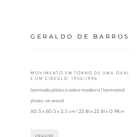
GERALDO DE BARROS
MOVIMENTO EM TORNO DE UMA OVAL
OBRAS
E UM CÍRCULO
,
1953/1996
laminado plástico sobre madeira | laminated
plastic on wood
60,5 x 60,5 x 2,5 cm | 23.81 x 23.81 x 0.98 in
ENQUIRE