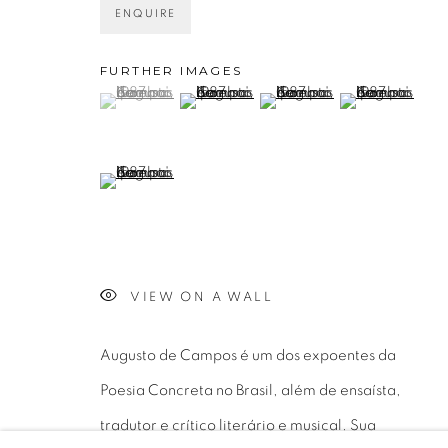
ENQUIRE
Avenida Nove de Julho, 5162
info@luciana
FURTHER IMAGES
01406-200 – São Paulo, SP – Brasil
+55 11 9 340
(View a larger image of thumbnail 1 )
, currently selected.
, currently selected.
, currently selected.
(View a larger image of thumbnail 2 )
(View a larger image of thu
(View a larger 
(View a larger image of thumbnail 5 )
PRIVACY POLICY
GERENCIAR COOKIES
COPYRIGHT © 2026 LUCIANA BRITO GALERIA
S
VIEW ON A WALL
Augusto de Campos é um dos expoentes da
Poesia Concreta no Brasil, além de ensaísta,
tradutor e crítico literário e musical. Sua