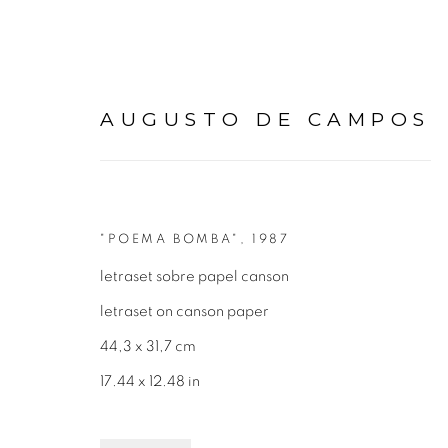
AUGUSTO DE CAMPOS
"POEMA BOMBA"
,
1987
OBRAS
letraset sobre papel canson
letraset on canson paper
44,3 x 31,7 cm
17.44 x 12.48 in