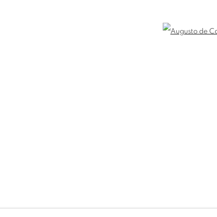
britogaleria.com.br
Horário de funcionamento:
3 6924
Seg 10 às 18h
Open
mbnail 3 )
image of thumbnail 4 )
Ter a Sex 10 às 19h
Sáb 11 às 17h
ITE PRODUZIDO POR ARTLOGIC