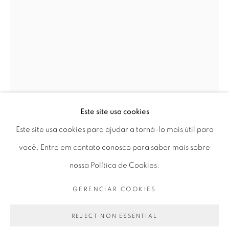
Horário de funcionamento:
Seg 10 às 18h
Ter a Sex 10 às 19h
Sáb 11 às 17h
Este site usa cookies
Este site usa cookies para ajudar a torná-lo mais útil para
Go
você. Entre em contato conosco para saber mais sobre
BOSCO SODI
nossa Política de Cookies.
GERENCIAR COOKIES
SEM TÍTULO | UNTITLED
,
2020
PRIVACY POLICY
GERENCIAR COOKIES
COPYRIGHT © 2026 LUCIANA BRITO GALERIA
óleo sobre saco velho de chilli
REJECT NON ESSENTIAL