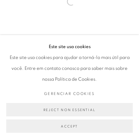
Seg 10 às 18h
Open a larger version of the fol
Ter a Sex 10 às 19h
Sáb 11 às 17h
Este site usa cookies
Go
Este site usa cookies para ajudar a torná-lo mais útil para
você. Entre em contato conosco para saber mais sobre
nossa Política de Cookies.
GERENCIAR COOKIES
PRIVACY POLICY
GERENCIAR COOKIES
COPYRIGHT © 2026 LUCIANA BRITO GALERIA
REJECT NON ESSENTIAL
SITE PRODUZIDO POR ARTLOGIC
ACCEPT
PARTILHAR